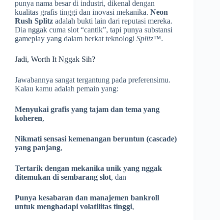
punya nama besar di industri, dikenal dengan
kualitas grafis tinggi dan inovasi mekanika.
Neon
Rush Splitz
adalah bukti lain dari reputasi mereka.
Dia nggak cuma slot “cantik”, tapi punya substansi
gameplay yang dalam berkat teknologi
Splitz™
.
Jadi, Worth It Nggak Sih?
Jawabannya sangat tergantung pada preferensimu.
Kalau kamu adalah pemain yang:
Menyukai grafis yang tajam dan tema yang
koheren
,
Nikmati sensasi kemenangan beruntun (cascade)
yang panjang
,
Tertarik dengan mekanika unik yang nggak
ditemukan di sembarang slot
, dan
Punya kesabaran dan manajemen bankroll
untuk menghadapi volatilitas tinggi
,