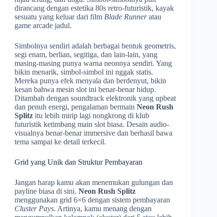
dirancang dengan estetika 80s retro-futuristik, kayak
sesuatu yang keluar dari film
Blade Runner
atau
game arcade jadul.
Simbolnya sendiri adalah berbagai bentuk geometris,
segi enam, berlian, segitiga, dan lain-lain, yang
masing-masing punya warna neonnya sendiri. Yang
bikin menarik, simbol-simbol ini nggak statis.
Mereka punya efek menyala dan berdenyut, bikin
kesan bahwa mesin slot ini benar-benar hidup.
Ditambah dengan soundtrack elektronik yang upbeat
dan penuh energi, pengalaman bermain
Neon Rush
Splitz
itu lebih mirip lagi nongkrong di klub
futuristik ketimbang main slot biasa. Desain audio-
visualnya benar-benar immersive dan berhasil bawa
tema sampai ke detail terkecil.
Grid yang Unik dan Struktur Pembayaran
Jangan harap kamu akan menemukan gulungan dan
payline biasa di sini.
Neon Rush Splitz
menggunakan grid 6×6 dengan sistem pembayaran
Cluster Pays
. Artinya, kamu menang dengan