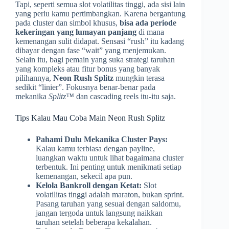
Tapi, seperti semua slot volatilitas tinggi, ada sisi lain
yang perlu kamu pertimbangkan. Karena bergantung
pada cluster dan simbol khusus,
bisa ada periode
kekeringan yang lumayan panjang
di mana
kemenangan sulit didapat. Sensasi “rush” itu kadang
dibayar dengan fase “wait” yang menjemukan.
Selain itu, bagi pemain yang suka strategi taruhan
yang kompleks atau fitur bonus yang banyak
pilihannya,
Neon Rush Splitz
mungkin terasa
sedikit “linier”. Fokusnya benar-benar pada
mekanika
Splitz™
dan cascading reels itu-itu saja.
Tips Kalau Mau Coba Main Neon Rush Splitz
Pahami Dulu Mekanika Cluster Pays:
Kalau kamu terbiasa dengan payline,
luangkan waktu untuk lihat bagaimana cluster
terbentuk. Ini penting untuk menikmati setiap
kemenangan, sekecil apa pun.
Kelola Bankroll dengan Ketat:
Slot
volatilitas tinggi adalah maraton, bukan sprint.
Pasang taruhan yang sesuai dengan saldomu,
jangan tergoda untuk langsung naikkan
taruhan setelah beberapa kekalahan.