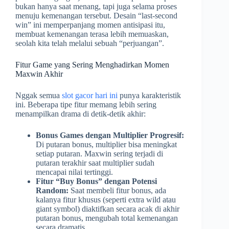
bukan hanya saat menang, tapi juga selama proses
menuju kemenangan tersebut. Desain “last-second
win” ini memperpanjang momen antisipasi itu,
membuat kemenangan terasa lebih memuaskan,
seolah kita telah melalui sebuah “perjuangan”.
Fitur Game yang Sering Menghadirkan Momen
Maxwin Akhir
Nggak semua
slot gacor hari ini
punya karakteristik
ini. Beberapa tipe fitur memang lebih sering
menampilkan drama di detik-detik akhir:
Bonus Games dengan Multiplier Progresif:
Di putaran bonus, multiplier bisa meningkat
setiap putaran. Maxwin sering terjadi di
putaran terakhir saat multiplier sudah
mencapai nilai tertinggi.
Fitur “Buy Bonus” dengan Potensi
Random:
Saat membeli fitur bonus, ada
kalanya fitur khusus (seperti extra wild atau
giant symbol) diaktifkan secara acak di akhir
putaran bonus, mengubah total kemenangan
secara dramatis.