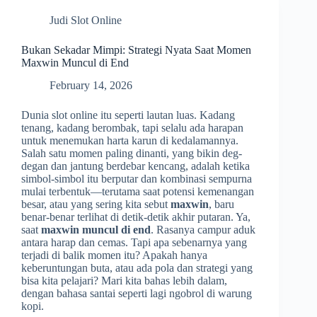
Judi Slot Online
Bukan Sekadar Mimpi: Strategi Nyata Saat Momen
Maxwin Muncul di End
February 14, 2026
Dunia slot online itu seperti lautan luas. Kadang
tenang, kadang berombak, tapi selalu ada harapan
untuk menemukan harta karun di kedalamannya.
Salah satu momen paling dinanti, yang bikin deg-
degan dan jantung berdebar kencang, adalah ketika
simbol-simbol itu berputar dan kombinasi sempurna
mulai terbentuk—terutama saat potensi kemenangan
besar, atau yang sering kita sebut
maxwin
, baru
benar-benar terlihat di detik-detik akhir putaran. Ya,
saat
maxwin muncul di end
. Rasanya campur aduk
antara harap dan cemas. Tapi apa sebenarnya yang
terjadi di balik momen itu? Apakah hanya
keberuntungan buta, atau ada pola dan strategi yang
bisa kita pelajari? Mari kita bahas lebih dalam,
dengan bahasa santai seperti lagi ngobrol di warung
kopi.