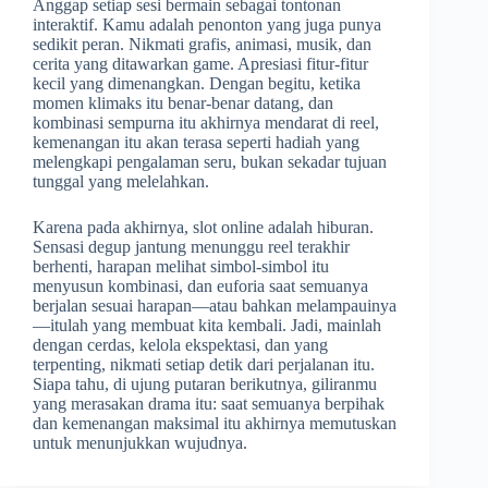
Anggap setiap sesi bermain sebagai tontonan
interaktif. Kamu adalah penonton yang juga punya
sedikit peran. Nikmati grafis, animasi, musik, dan
cerita yang ditawarkan game. Apresiasi fitur-fitur
kecil yang dimenangkan. Dengan begitu, ketika
momen klimaks itu benar-benar datang, dan
kombinasi sempurna itu akhirnya mendarat di reel,
kemenangan itu akan terasa seperti hadiah yang
melengkapi pengalaman seru, bukan sekadar tujuan
tunggal yang melelahkan.
Karena pada akhirnya, slot online adalah hiburan.
Sensasi degup jantung menunggu reel terakhir
berhenti, harapan melihat simbol-simbol itu
menyusun kombinasi, dan euforia saat semuanya
berjalan sesuai harapan—atau bahkan melampauinya
—itulah yang membuat kita kembali. Jadi, mainlah
dengan cerdas, kelola ekspektasi, dan yang
terpenting, nikmati setiap detik dari perjalanan itu.
Siapa tahu, di ujung putaran berikutnya, giliranmu
yang merasakan drama itu: saat semuanya berpihak
dan kemenangan maksimal itu akhirnya memutuskan
untuk menunjukkan wujudnya.