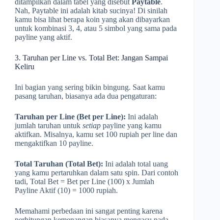
ditampilkan dalam tabel yang disebut
Paytable
.
Nah, Paytable ini adalah kitab sucinya! Di sinilah
kamu bisa lihat berapa koin yang akan dibayarkan
untuk kombinasi 3, 4, atau 5 simbol yang sama pada
payline yang aktif.
3. Taruhan per Line vs. Total Bet: Jangan Sampai
Keliru
Ini bagian yang sering bikin bingung. Saat kamu
pasang taruhan, biasanya ada dua pengaturan:
Taruhan per Line (Bet per Line):
Ini adalah
jumlah taruhan untuk
setiap
payline yang kamu
aktifkan. Misalnya, kamu set 100 rupiah per line dan
mengaktifkan 10 payline.
Total Taruhan (Total Bet):
Ini adalah total uang
yang kamu pertaruhkan dalam satu spin. Dari contoh
tadi, Total Bet = Bet per Line (100) x Jumlah
Payline Aktif (10) = 1000 rupiah.
Memahami perbedaan ini sangat penting karena
perhitungan kemenangan biasanya mengacu pada