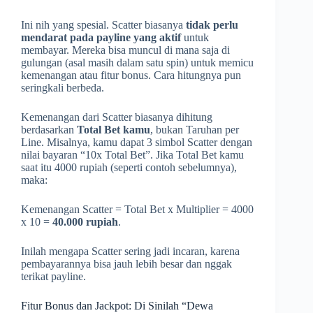
Ini nih yang spesial. Scatter biasanya
tidak perlu
mendarat pada payline yang aktif
untuk
membayar. Mereka bisa muncul di mana saja di
gulungan (asal masih dalam satu spin) untuk memicu
kemenangan atau fitur bonus. Cara hitungnya pun
seringkali berbeda.
Kemenangan dari Scatter biasanya dihitung
berdasarkan
Total Bet kamu
, bukan Taruhan per
Line. Misalnya, kamu dapat 3 simbol Scatter dengan
nilai bayaran “10x Total Bet”. Jika Total Bet kamu
saat itu 4000 rupiah (seperti contoh sebelumnya),
maka:
Kemenangan Scatter = Total Bet x Multiplier = 4000
x 10 =
40.000 rupiah
.
Inilah mengapa Scatter sering jadi incaran, karena
pembayarannya bisa jauh lebih besar dan nggak
terikat payline.
Fitur Bonus dan Jackpot: Di Sinilah “Dewa