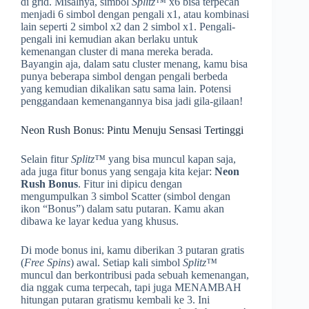
di grid. Misalnya, simbol
Splitz™
x6 bisa terpecah
menjadi 6 simbol dengan pengali x1, atau kombinasi
lain seperti 2 simbol x2 dan 2 simbol x1. Pengali-
pengali ini kemudian akan berlaku untuk
kemenangan cluster di mana mereka berada.
Bayangin aja, dalam satu cluster menang, kamu bisa
punya beberapa simbol dengan pengali berbeda
yang kemudian dikalikan satu sama lain. Potensi
penggandaan kemenangannya bisa jadi gila-gilaan!
Neon Rush Bonus: Pintu Menuju Sensasi Tertinggi
Selain fitur
Splitz™
yang bisa muncul kapan saja,
ada juga fitur bonus yang sengaja kita kejar:
Neon
Rush Bonus
. Fitur ini dipicu dengan
mengumpulkan 3 simbol Scatter (simbol dengan
ikon “Bonus”) dalam satu putaran. Kamu akan
dibawa ke layar kedua yang khusus.
Di mode bonus ini, kamu diberikan 3 putaran gratis
(
Free Spins
) awal. Setiap kali simbol
Splitz™
muncul dan berkontribusi pada sebuah kemenangan,
dia nggak cuma terpecah, tapi juga MENAMBAH
hitungan putaran gratismu kembali ke 3. Ini