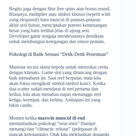
Begitu juga dengan fitur free spins atau bonus round.
Biasanya, multiplier atau simbol khusus (seperti wild
yang ekspansif) baru muncul di putaran-putaran
akhir sesi bonus, menciptakan potensi kemenangan
besar yang baru terlihat jelas di ujung sesi.
Developer game sengaja mendesainnya demikian
untuk membangun ketegangan dan emosi pemain.
Psikologi di Balik Sensasi “Detik-Detik Penentuan”
Manusia secara alami terpola untuk menyukai cerita
dengan klimaks. Game slot yang dirancang dengan
baik memahami ini. Saat reel berputar, mata kita
akan fokus mengikuti simbol-simbol kunci. Ketika
dua scatter sudah mendarat di reel pertama dan
kedua, kita akan menahan napas menunggu reel
ketiga, keempat, dan kelima. Antisipasi ini yang
bikin candu.
Momen ketika
maxwin muncul di end
memanfaatkan psikologi “near-miss” (hampir
menang) dan “climactic release” (pelepasan di
puncak ketegangan). Otak kita melepaskan dopamin