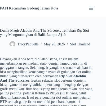
Skip
to
PAFI Kecamatan Gedong Tataan Kota
content
Dunia Magis Aladdin And The Sorcerer: Temukan Rtp Slot
yang Menguntungkan di Balik Lampu Ajaib
TracyPaquette
May 20, 2026
Slot Thailand
Bayangkan Anda berdiri di atap istana, angin malam
menerbangkan permadani ajaib, dengan lampu berisi jin di
genggaman tangan. Sekarang, bayangkan semua keajaiban itu
bisa menghasilkan kemenangan nyata di gulungan slot online.
Itulah yang ditawarkan oleh permainan
Rtp Slot Aladdin
And The Sorcerer
. Bukan sekadar slot bertema dongeng
biasa, game ini menghadirkan petualangan lengkap dengan
grafis memukau, fitur bonus yang menggembirakan, dan yang
paling penting, potensi Return to Player (RTP) yang patut
dipertimbangkan. Bagi para pencinta slot online, mengetahui
RTP sebuah game ibarat memiliki peta harta karun—ia
memberi Anda gambaran tentang peluang jangka panjang.