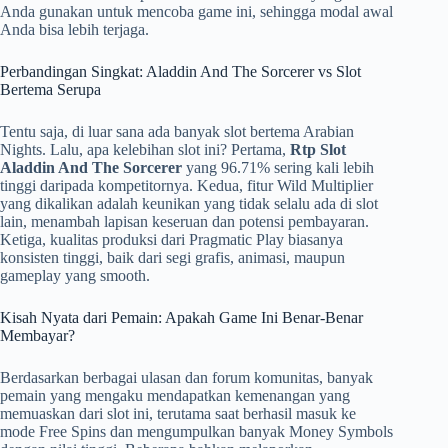
Anda gunakan untuk mencoba game ini, sehingga modal awal
Anda bisa lebih terjaga.
Perbandingan Singkat: Aladdin And The Sorcerer vs Slot
Bertema Serupa
Tentu saja, di luar sana ada banyak slot bertema Arabian
Nights. Lalu, apa kelebihan slot ini? Pertama,
Rtp Slot
Aladdin And The Sorcerer
yang 96.71% sering kali lebih
tinggi daripada kompetitornya. Kedua, fitur Wild Multiplier
yang dikalikan adalah keunikan yang tidak selalu ada di slot
lain, menambah lapisan keseruan dan potensi pembayaran.
Ketiga, kualitas produksi dari Pragmatic Play biasanya
konsisten tinggi, baik dari segi grafis, animasi, maupun
gameplay yang smooth.
Kisah Nyata dari Pemain: Apakah Game Ini Benar-Benar
Membayar?
Berdasarkan berbagai ulasan dan forum komunitas, banyak
pemain yang mengaku mendapatkan kemenangan yang
memuaskan dari slot ini, terutama saat berhasil masuk ke
mode Free Spins dan mengumpulkan banyak Money Symbols