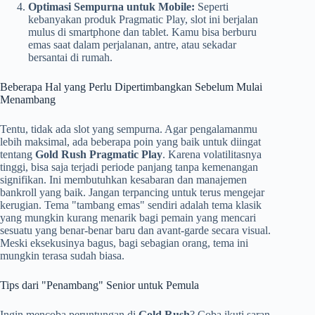
Optimasi Sempurna untuk Mobile:
Seperti
kebanyakan produk Pragmatic Play, slot ini berjalan
mulus di smartphone dan tablet. Kamu bisa berburu
emas saat dalam perjalanan, antre, atau sekadar
bersantai di rumah.
Beberapa Hal yang Perlu Dipertimbangkan Sebelum Mulai
Menambang
Tentu, tidak ada slot yang sempurna. Agar pengalamanmu
lebih maksimal, ada beberapa poin yang baik untuk diingat
tentang
Gold Rush Pragmatic Play
. Karena volatilitasnya
tinggi, bisa saja terjadi periode panjang tanpa kemenangan
signifikan. Ini membutuhkan kesabaran dan manajemen
bankroll yang baik. Jangan terpancing untuk terus mengejar
kerugian. Tema "tambang emas" sendiri adalah tema klasik
yang mungkin kurang menarik bagi pemain yang mencari
sesuatu yang benar-benar baru dan avant-garde secara visual.
Meski eksekusinya bagus, bagi sebagian orang, tema ini
mungkin terasa sudah biasa.
Tips dari "Penambang" Senior untuk Pemula
Ingin mencoba peruntungan di
Gold Rush
? Coba ikuti saran-