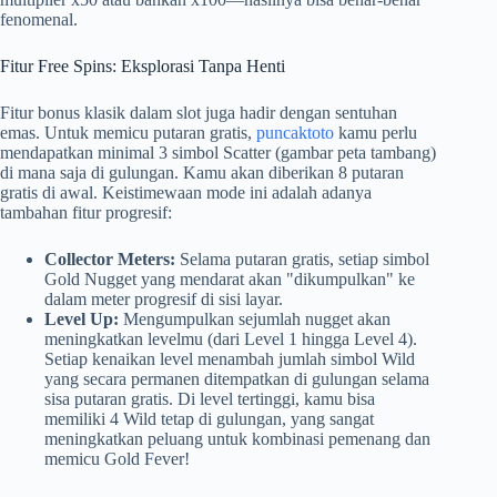
fenomenal.
Fitur Free Spins: Eksplorasi Tanpa Henti
Fitur bonus klasik dalam slot juga hadir dengan sentuhan
emas. Untuk memicu putaran gratis,
puncaktoto
kamu perlu
mendapatkan minimal 3 simbol Scatter (gambar peta tambang)
di mana saja di gulungan. Kamu akan diberikan 8 putaran
gratis di awal. Keistimewaan mode ini adalah adanya
tambahan fitur progresif:
Collector Meters:
Selama putaran gratis, setiap simbol
Gold Nugget yang mendarat akan "dikumpulkan" ke
dalam meter progresif di sisi layar.
Level Up:
Mengumpulkan sejumlah nugget akan
meningkatkan levelmu (dari Level 1 hingga Level 4).
Setiap kenaikan level menambah jumlah simbol Wild
yang secara permanen ditempatkan di gulungan selama
sisa putaran gratis. Di level tertinggi, kamu bisa
memiliki 4 Wild tetap di gulungan, yang sangat
meningkatkan peluang untuk kombinasi pemenang dan
memicu Gold Fever!