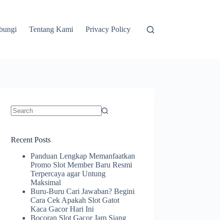
bungi
Tentang Kami
Privacy Policy
No
results
Recent Posts
Panduan Lengkap Memanfaatkan
Promo Slot Member Baru Resmi
Terpercaya agar Untung
Maksimal
Buru-Buru Cari Jawaban? Begini
Cara Cek Apakah Slot Gatot
Kaca Gacor Hari Ini
Bocoran Slot Gacor Jam Siang