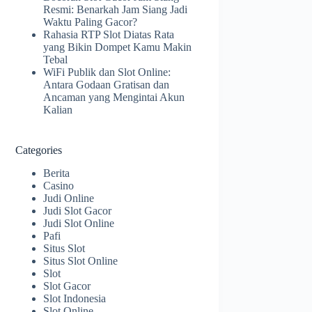
Resmi: Benarkah Jam Siang Jadi
Waktu Paling Gacor?
Rahasia RTP Slot Diatas Rata
yang Bikin Dompet Kamu Makin
Tebal
WiFi Publik dan Slot Online:
Antara Godaan Gratisan dan
Ancaman yang Mengintai Akun
Kalian
Categories
Berita
Casino
Judi Online
Judi Slot Gacor
Judi Slot Online
Pafi
Situs Slot
Situs Slot Online
Slot
Slot Gacor
Slot Indonesia
Slot Online