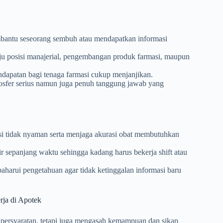
bantu seseorang sembuh atau mendapatkan informasi
ju posisi manajerial, pengembangan produk farmasi, maupun
dapatan bagi tenaga farmasi cukup menjanjikan.
osfer serius namun juga penuh tanggung jawab yang
i tidak nyaman serta menjaga akurasi obat membutuhkan
 sepanjang waktu sehingga kadang harus bekerja shift atau
harui pengetahuan agar tidak ketinggalan informasi baru
rja di Apotek
persyaratan, tetapi juga mengasah kemampuan dan sikap