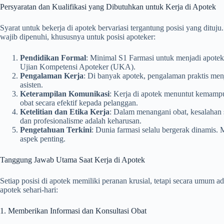
Persyaratan dan Kualifikasi yang Dibutuhkan untuk Kerja di Apotek
Syarat untuk bekerja di apotek bervariasi tergantung posisi yang ditu
wajib dipenuhi, khususnya untuk posisi apoteker:
Pendidikan Formal
: Minimal S1 Farmasi untuk menjadi apoteker
Ujian Kompetensi Apoteker (UKA).
Pengalaman Kerja
: Di banyak apotek, pengalaman praktis menja
asisten.
Keterampilan Komunikasi
: Kerja di apotek menuntut kemamp
obat secara efektif kepada pelanggan.
Ketelitian dan Etika Kerja
: Dalam menangani obat, kesalahan s
dan profesionalisme adalah keharusan.
Pengetahuan Terkini
: Dunia farmasi selalu bergerak dinamis.
aspek penting.
Tanggung Jawab Utama Saat Kerja di Apotek
Setiap posisi di apotek memiliki peranan krusial, tetapi secara umum 
apotek sehari-hari:
1. Memberikan Informasi dan Konsultasi Obat