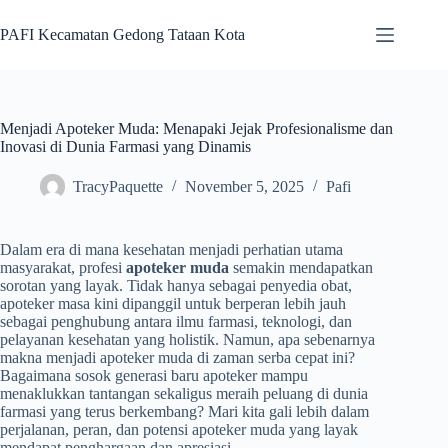
Skip
to
PAFI Kecamatan Gedong Tataan Kota
content
Menjadi Apoteker Muda: Menapaki Jejak Profesionalisme dan
Inovasi di Dunia Farmasi yang Dinamis
TracyPaquette
November 5, 2025
Pafi
Dalam era di mana kesehatan menjadi perhatian utama
masyarakat, profesi
apoteker muda
semakin mendapatkan
sorotan yang layak. Tidak hanya sebagai penyedia obat,
apoteker masa kini dipanggil untuk berperan lebih jauh
sebagai penghubung antara ilmu farmasi, teknologi, dan
pelayanan kesehatan yang holistik. Namun, apa sebenarnya
makna menjadi apoteker muda di zaman serba cepat ini?
Bagaimana sosok generasi baru apoteker mampu
menaklukkan tantangan sekaligus meraih peluang di dunia
farmasi yang terus berkembang? Mari kita gali lebih dalam
perjalanan, peran, dan potensi apoteker muda yang layak
mendapat penghargaan dan apresiasi.