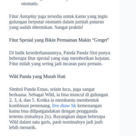
otomatis.
Fitur
Autoplay
juga tersedia untuk kamu yang ingin
gulungan berputar otomatis dalam jumlah putaran
yang sudah ditentukan. Sangat praktis!
Fitur Spesial yang Bikin Permainan Makin “Greget”
Di balik kesederhanaannya, Panda Panda Slot punya
beberapa fitur spesial yang siap memberikan kejutan.
Fitur inilah yang sering jadi incaran para pemain.
Wild Panda yang Murah Hati
Simbol Panda Emas, selain lucu, juga sangat
berkuasa. Sebagai Wild, ia bisa muncul di gulungan
2, 3, 4, dan 5. Ketika ia membantu membentuk
kombinasi pemenang,
live draw hk
kemenangan
kamu bisa dilipatgandakan dengan pengganda
tertentu (misalnya 2x). Bayangkan dapat beberapa
Wild dalam satu garis, pasti nominalnya jadi jauh
lebih menarik.