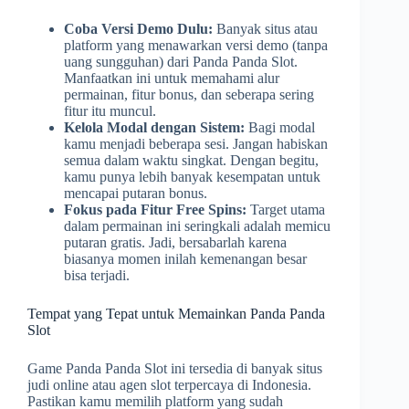
Coba Versi Demo Dulu:
Banyak situs atau
platform yang menawarkan versi demo (tanpa
uang sungguhan) dari Panda Panda Slot.
Manfaatkan ini untuk memahami alur
permainan, fitur bonus, dan seberapa sering
fitur itu muncul.
Kelola Modal dengan Sistem:
Bagi modal
kamu menjadi beberapa sesi. Jangan habiskan
semua dalam waktu singkat. Dengan begitu,
kamu punya lebih banyak kesempatan untuk
mencapai putaran bonus.
Fokus pada Fitur Free Spins:
Target utama
dalam permainan ini seringkali adalah memicu
putaran gratis. Jadi, bersabarlah karena
biasanya momen inilah kemenangan besar
bisa terjadi.
Tempat yang Tepat untuk Memainkan Panda Panda
Slot
Game Panda Panda Slot ini tersedia di banyak situs
judi online atau agen slot terpercaya di Indonesia.
Pastikan kamu memilih platform yang sudah