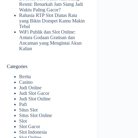
Resmi: Benarkah Jam Siang Jadi
Waktu Paling Gacor?
Rahasia RTP Slot Diatas Rata
yang Bikin Dompet Kamu Makin
Tebal
WiFi Publik dan Slot Online:
Antara Godaan Gratisan dan
Ancaman yang Mengintai Akun
Kalian
Categories
Berita
Casino
Judi Online
Judi Slot Gacor
Judi Slot Online
Pafi
Situs Slot
Situs Slot Online
Slot
Slot Gacor
Slot Indonesia
Slot Online