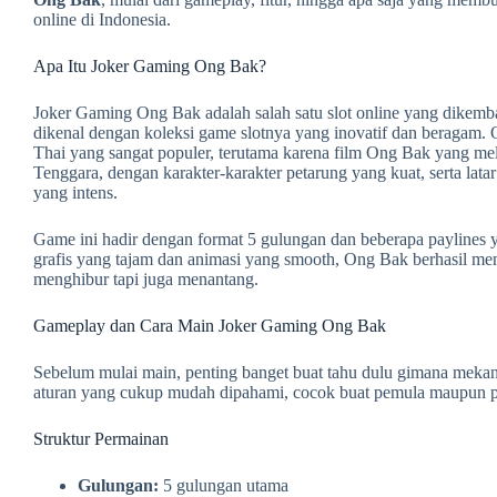
online di Indonesia.
Apa Itu Joker Gaming Ong Bak?
Joker Gaming Ong Bak adalah salah satu slot online yang dikem
dikenal dengan koleksi game slotnya yang inovatif dan beragam.
Thai yang sangat populer, terutama karena film Ong Bak yang m
Tenggara, dengan karakter-karakter petarung yang kuat, serta la
yang intens.
Game ini hadir dengan format 5 gulungan dan beberapa paylines y
grafis yang tajam dan animasi yang smooth, Ong Bak berhasil 
menghibur tapi juga menantang.
Gameplay dan Cara Main Joker Gaming Ong Bak
Sebelum mulai main, penting banget buat tahu dulu gimana meka
aturan yang cukup mudah dipahami, cocok buat pemula maupun pe
Struktur Permainan
Gulungan:
5 gulungan utama