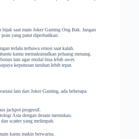
n bijak saat main Joker Gaming Ong Bak. Jangan
poin yang patut diperhatikan:
ngan terlalu terbawa emosi saat kalah.
mbantu kamu memaksimalkan peluang menang.
 bonus lain agar modal bisa lebih awet.
upaya keputusan taruhan lebih tepat.
riasi lain dari Joker Gaming, ada beberapa
us jackpot progresif.
ologi Asia dengan desain memukau.
 dan scatter yang melimpah.
n main kamu makin berwarna.