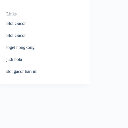
Links
Slot Gacor
Slot Gacor
togel hongkong
judi bola
slot gacor hari ini