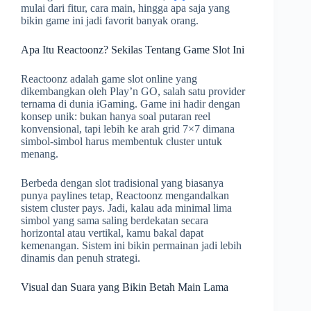
mulai dari fitur, cara main, hingga apa saja yang
bikin game ini jadi favorit banyak orang.
Apa Itu Reactoonz? Sekilas Tentang Game Slot Ini
Reactoonz adalah game slot online yang
dikembangkan oleh Play’n GO, salah satu provider
ternama di dunia iGaming. Game ini hadir dengan
konsep unik: bukan hanya soal putaran reel
konvensional, tapi lebih ke arah grid 7×7 dimana
simbol-simbol harus membentuk cluster untuk
menang.
Berbeda dengan slot tradisional yang biasanya
punya paylines tetap, Reactoonz mengandalkan
sistem cluster pays. Jadi, kalau ada minimal lima
simbol yang sama saling berdekatan secara
horizontal atau vertikal, kamu bakal dapat
kemenangan. Sistem ini bikin permainan jadi lebih
dinamis dan penuh strategi.
Visual dan Suara yang Bikin Betah Main Lama