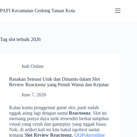
Skip
to
PAFI Kecamatan Gedong Tataan Kota
content
Tag
slot terbaik 2026
Judi Online
Rasakan Sensasi Unik dan Dinamis dalam Slot
Review Reactoonz yang Penuh Warna dan Kejutan
June 7, 2026
Kalau kamu penggemar game slot, pasti sudah
nggak asing lagi dengan nama
Reactoonz
. Slot ini
memang punya daya tarik tersendiri berkat tampilan
visual yang cerah dan gameplay yang nggak biasa.
Nah, di artikel kali ini kita bakal ngobrol santai
tentang
Slot Review Reactoonz
,
QQPokeronline