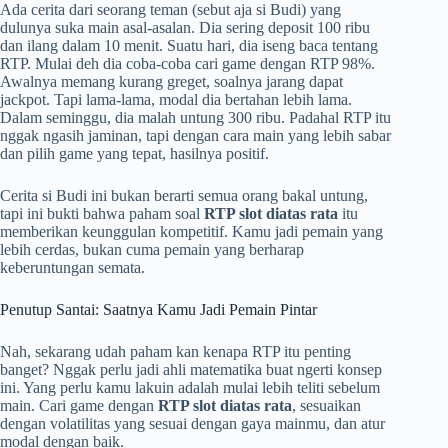
Ada cerita dari seorang teman (sebut aja si Budi) yang
dulunya suka main asal-asalan. Dia sering deposit 100 ribu
dan ilang dalam 10 menit. Suatu hari, dia iseng baca tentang
RTP. Mulai deh dia coba-coba cari game dengan RTP 98%.
Awalnya memang kurang greget, soalnya jarang dapat
jackpot. Tapi lama-lama, modal dia bertahan lebih lama.
Dalam seminggu, dia malah untung 300 ribu. Padahal RTP itu
nggak ngasih jaminan, tapi dengan cara main yang lebih sabar
dan pilih game yang tepat, hasilnya positif.
Cerita si Budi ini bukan berarti semua orang bakal untung,
tapi ini bukti bahwa paham soal
RTP slot diatas rata
itu
memberikan keunggulan kompetitif. Kamu jadi pemain yang
lebih cerdas, bukan cuma pemain yang berharap
keberuntungan semata.
Penutup Santai: Saatnya Kamu Jadi Pemain Pintar
Nah, sekarang udah paham kan kenapa RTP itu penting
banget? Nggak perlu jadi ahli matematika buat ngerti konsep
ini. Yang perlu kamu lakuin adalah mulai lebih teliti sebelum
main. Cari game dengan
RTP slot diatas rata
, sesuaikan
dengan volatilitas yang sesuai dengan gaya mainmu, dan atur
modal dengan baik.