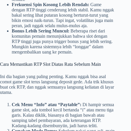
Frekuensi Spin Kosong Lebih Rendah:
Game
dengan RTP tinggi cenderung lebih stabil. Kamu nggak
bakal sering lihat putaran kosong berturut-turut yang
bikin emosi naik-turun. Tapi ingat, volatilitas juga main
peran, jadi nggak selalu mulus-mulus aja.
Bonus Lebih Sering Muncul:
Beberapa riset dari
komunitas pemain menunjukkan bahwa slot dengan
RTP tinggi juga punya trigger bonus yang lebih sering.
Mungkin karena sistemnya lebih “longgar” dalam
mengembalikan uang ke pemain.
Cara Memastikan RTP Slot Diatas Rata Sebelum Main
Ini dia bagian yang paling penting. Kamu nggak bisa asal
comot game slot terus langsung deposit gede. Ada trik khusus
buat cek RTP, dan nggak semuanya langsung keliatan di layar
utama.
Cek Menu “Info” atau “Paytable”:
Di hampir semua
game slot, ada tombol kecil bertanda “i” atau menu tiga
garis. Kalau diklik, biasanya di bagian bawah atau
samping tabel pembayaran, ada keterangan RTP.
Kadang-kadang disembunyiin, jadi harus teliti.
Gunakan Mode Demo:
Sebelum pakai uang asli, main