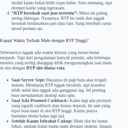
modal kamu bakal lebih cepat habis. Seru memang, tapi
dompet kamu yang ngerasain.
“RTP berubah saat jam tertentu”:
Mitos ini paling
sering didengar. Nyatanya, RTP itu statis dan nggak
berubah berdasarkan jam atau hari. Yang berubah cuma
mood pemain aja.
Kapan Waktu Terbaik Main dengan RTP Tinggi?
Sebenarnya nggak ada waktu khusus yang benar-benar
mujarab. Tapi dari pengalaman banyak pemain, ada beberapa
momen yang sering dianggap lebih menguntungkan saat main
di slot dengan
RTP slot diatas rata
.
Saat Server Sepi:
Biasanya di pagi buta atau tengah
malam. Meskipun RTP nggak berubah, tapi koneksi
lebih stabil dan nggak ada gangguan lag. Ini penting
buat menjalankan strategi auto spin.
Saat Ada Promosi Cashback:
Kalau lagi ada promosi
yang ngasih cashback atau bonus deposit, itu saat yang
tepat buat main di slot RTP tinggi. Kamu punya
bantalan ekstra kalau lagi sial.
Setelah Kamu Istirahat Cukup:
Main slot itu butuh
fokus, apalagi kalau kamu main dengan strategi. Jangan