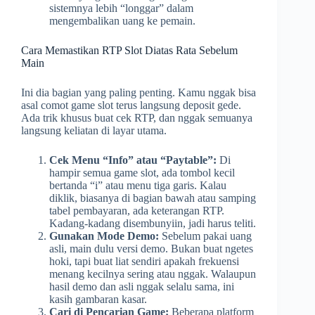
sistemnya lebih “longgar” dalam
mengembalikan uang ke pemain.
Cara Memastikan RTP Slot Diatas Rata Sebelum
Main
Ini dia bagian yang paling penting. Kamu nggak bisa
asal comot game slot terus langsung deposit gede.
Ada trik khusus buat cek RTP, dan nggak semuanya
langsung keliatan di layar utama.
Cek Menu “Info” atau “Paytable”:
Di
hampir semua game slot, ada tombol kecil
bertanda “i” atau menu tiga garis. Kalau
diklik, biasanya di bagian bawah atau samping
tabel pembayaran, ada keterangan RTP.
Kadang-kadang disembunyiin, jadi harus teliti.
Gunakan Mode Demo:
Sebelum pakai uang
asli, main dulu versi demo. Bukan buat ngetes
hoki, tapi buat liat sendiri apakah frekuensi
menang kecilnya sering atau nggak. Walaupun
hasil demo dan asli nggak selalu sama, ini
kasih gambaran kasar.
Cari di Pencarian Game:
Beberapa platform