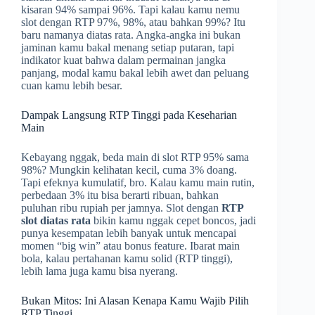
kisaran 94% sampai 96%. Tapi kalau kamu nemu
slot dengan RTP 97%, 98%, atau bahkan 99%? Itu
baru namanya diatas rata. Angka-angka ini bukan
jaminan kamu bakal menang setiap putaran, tapi
indikator kuat bahwa dalam permainan jangka
panjang, modal kamu bakal lebih awet dan peluang
cuan kamu lebih besar.
Dampak Langsung RTP Tinggi pada Keseharian
Main
Kebayang nggak, beda main di slot RTP 95% sama
98%? Mungkin kelihatan kecil, cuma 3% doang.
Tapi efeknya kumulatif, bro. Kalau kamu main rutin,
perbedaan 3% itu bisa berarti ribuan, bahkan
puluhan ribu rupiah per jamnya. Slot dengan
RTP
slot diatas rata
bikin kamu nggak cepet boncos, jadi
punya kesempatan lebih banyak untuk mencapai
momen “big win” atau bonus feature. Ibarat main
bola, kalau pertahanan kamu solid (RTP tinggi),
lebih lama juga kamu bisa nyerang.
Bukan Mitos: Ini Alasan Kenapa Kamu Wajib Pilih
RTP Tinggi