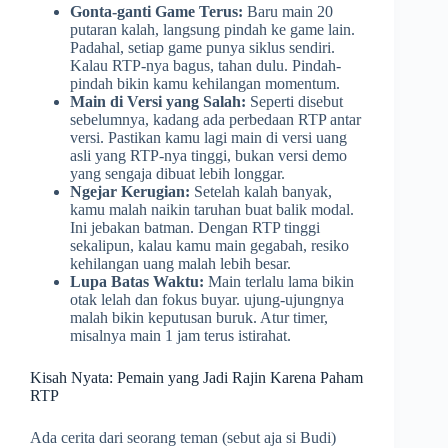
Gonta-ganti Game Terus:
Baru main 20
putaran kalah, langsung pindah ke game lain.
Padahal, setiap game punya siklus sendiri.
Kalau RTP-nya bagus, tahan dulu. Pindah-
pindah bikin kamu kehilangan momentum.
Main di Versi yang Salah:
Seperti disebut
sebelumnya, kadang ada perbedaan RTP antar
versi. Pastikan kamu lagi main di versi uang
asli yang RTP-nya tinggi, bukan versi demo
yang sengaja dibuat lebih longgar.
Ngejar Kerugian:
Setelah kalah banyak,
kamu malah naikin taruhan buat balik modal.
Ini jebakan batman. Dengan RTP tinggi
sekalipun, kalau kamu main gegabah, resiko
kehilangan uang malah lebih besar.
Lupa Batas Waktu:
Main terlalu lama bikin
otak lelah dan fokus buyar. ujung-ujungnya
malah bikin keputusan buruk. Atur timer,
misalnya main 1 jam terus istirahat.
Kisah Nyata: Pemain yang Jadi Rajin Karena Paham
RTP
Ada cerita dari seorang teman (sebut aja si Budi)