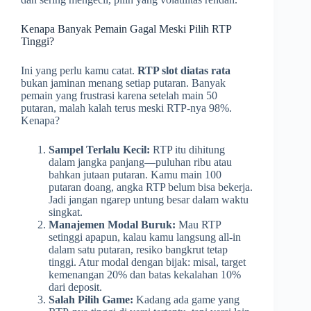
Kenapa Banyak Pemain Gagal Meski Pilih RTP
Tinggi?
Ini yang perlu kamu catat.
RTP slot diatas rata
bukan jaminan menang setiap putaran. Banyak
pemain yang frustrasi karena setelah main 50
putaran, malah kalah terus meski RTP-nya 98%.
Kenapa?
Sampel Terlalu Kecil:
RTP itu dihitung
dalam jangka panjang—puluhan ribu atau
bahkan jutaan putaran. Kamu main 100
putaran doang, angka RTP belum bisa bekerja.
Jadi jangan ngarep untung besar dalam waktu
singkat.
Manajemen Modal Buruk:
Mau RTP
setinggi apapun, kalau kamu langsung all-in
dalam satu putaran, resiko bangkrut tetap
tinggi. Atur modal dengan bijak: misal, target
kemenangan 20% dan batas kekalahan 10%
dari deposit.
Salah Pilih Game:
Kadang ada game yang