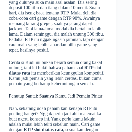
yang dulunya suka main asal-asalan. Dia sering
deposit 100 ribu dan ilang dalam 10 menit. Suatu
hari, dia iseng baca tentang RTP. Mulai deh dia
coba-coba cari game dengan RTP 98%. Awalnya
memang kurang greget, soalnya jarang dapat
jackpot. Tapi lama-lama, modal dia bertahan lebih
lama. Dalam seminggu, dia malah untung 300 ribu.
Padahal RTP itu nggak ngasih jaminan, tapi dengan
cara main yang lebih sabar dan pilih game yang
tepat, hasilnya positif.
Cerita si Budi ini bukan berarti semua orang bakal
untung, tapi ini bukti bahwa paham soal
RTP slot
diatas rata
itu memberikan keunggulan kompetitif.
Kamu jadi pemain yang lebih cerdas, bukan cuma
pemain yang berharap keberuntungan semata.
Penutup Santai: Saatnya Kamu Jadi Pemain Pintar
Nah, sekarang udah paham kan kenapa RTP itu
penting banget? Nggak perlu jadi ahli matematika
buat ngerti konsep ini. Yang perlu kamu lakuin
adalah mulai lebih teliti sebelum main. Cari game
dengan
RTP slot diatas rata
, sesuaikan dengan