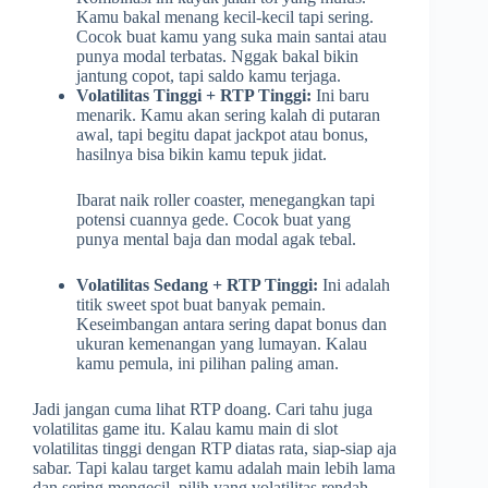
Kamu bakal menang kecil-kecil tapi sering.
Cocok buat kamu yang suka main santai atau
punya modal terbatas. Nggak bakal bikin
jantung copot, tapi saldo kamu terjaga.
Volatilitas Tinggi + RTP Tinggi:
Ini baru
menarik. Kamu akan sering kalah di putaran
awal, tapi begitu dapat jackpot atau bonus,
hasilnya bisa bikin kamu tepuk jidat.
Ibarat naik roller coaster, menegangkan tapi
potensi cuannya gede. Cocok buat yang
punya mental baja dan modal agak tebal.
Volatilitas Sedang + RTP Tinggi:
Ini adalah
titik sweet spot buat banyak pemain.
Keseimbangan antara sering dapat bonus dan
ukuran kemenangan yang lumayan. Kalau
kamu pemula, ini pilihan paling aman.
Jadi jangan cuma lihat RTP doang. Cari tahu juga
volatilitas game itu. Kalau kamu main di slot
volatilitas tinggi dengan RTP diatas rata, siap-siap aja
sabar. Tapi kalau target kamu adalah main lebih lama
dan sering mengecil, pilih yang volatilitas rendah.