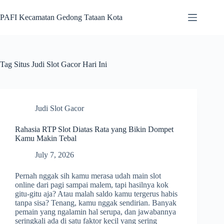
Skip
to
PAFI Kecamatan Gedong Tataan Kota
content
Tag
Situs Judi Slot Gacor Hari Ini
Judi Slot Gacor
Rahasia RTP Slot Diatas Rata yang Bikin Dompet
Kamu Makin Tebal
July 7, 2026
Pernah nggak sih kamu merasa udah main slot
online dari pagi sampai malem, tapi hasilnya kok
gitu-gitu aja? Atau malah saldo kamu tergerus habis
tanpa sisa? Tenang, kamu nggak sendirian. Banyak
pemain yang ngalamin hal serupa, dan jawabannya
seringkali ada di satu faktor kecil yang sering